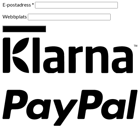
E-postadress
*
Webbplats