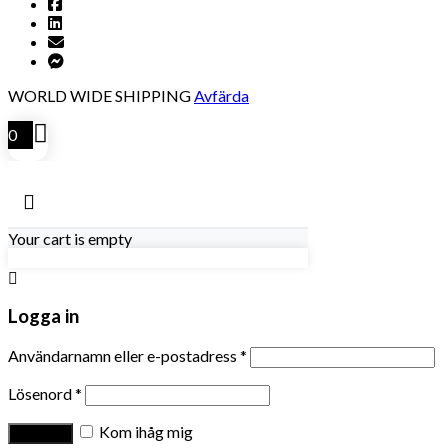
WORLD WIDE SHIPPING
Avfärda
0
Your cart is empty
Logga in
Användarnamn eller e-postadress
*
Lösenord
*
Kom ihåg mig
Logga in