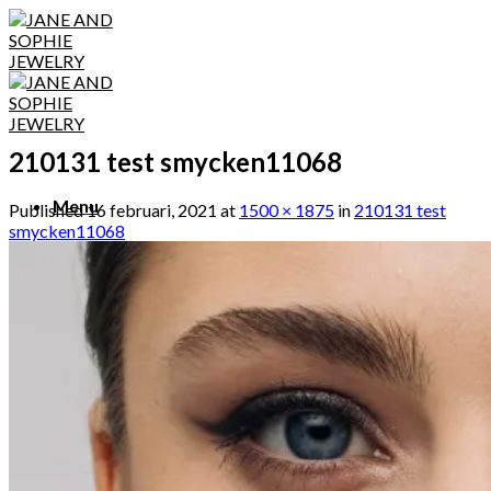
Skip
to
content
210131 test smycken11068
Menu
Published
16 februari, 2021
at
1500 × 1875
in
210131 test
smycken11068
Menu