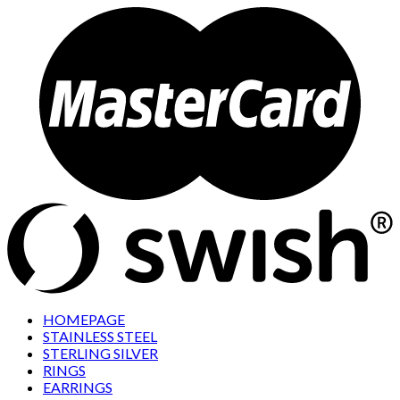
HOMEPAGE
STAINLESS STEEL
STERLING SILVER
RINGS
EARRINGS