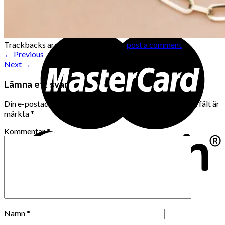
Trackbacks are closed, but you can
post a comment
.
←
Previous
Next
→
Lämna ett svar
Din e-postadress kommer inte publiceras.
Obligatoriska fält är
märkta
*
Kommentar
*
Namn
*