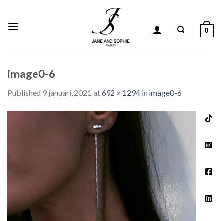
Skip
to
content
0
image0-6
Published
9 januari, 2021
at
692 × 1294
in
image0-6