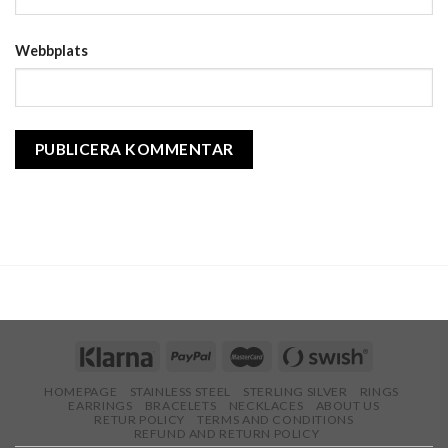
Webbplats
HOMEPAGE
STAINLESS STEEL
STERLING SILVER
RINGS
EARRINGS
BRACELETS
NECKLACES
ABOUT US
RETUR POLICY
TERMS AND CONDITIONS
REFUND AND RETURN POLICY