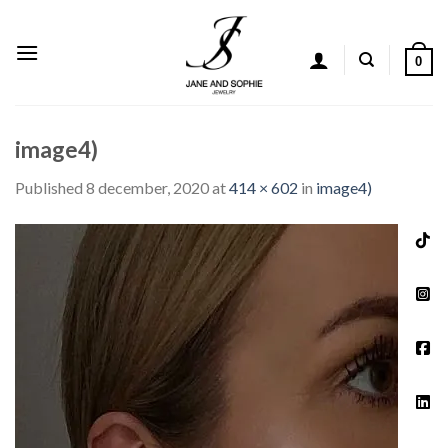
Skip
to
content
0
image4)
Published
8 december, 2020
at
414 × 602
in
image4)