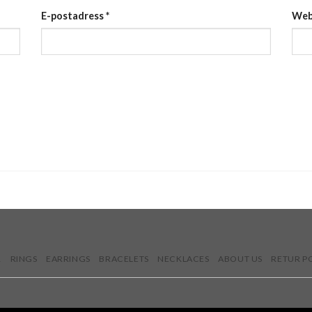
E-postadress
*
Web
R
RINGS
EARRINGS
BRACELETS
NECKLACES
ABOUT US
RETUR P