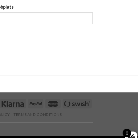
bplats
OLICY
TERMS AND CONDITIONS
0