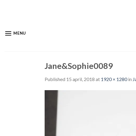
Skip
to
content
MENU
Jane&Sophie0089
Published
15 april, 2018
at
1920 × 1280
in
J