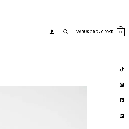
VARUKORG /
0.00
KR
0