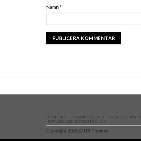
Namn
*
HOMEPAGE
STAINLESS STEEL
STERLING SILVE
REFUND AND RETURN POLICY
Copyright 2026 ©
UX Themes