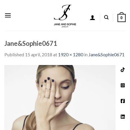
Skip
to
content
0
Jane&Sophie0671
Published
15 april, 2018
at
1920 × 1280
in
Jane&Sophie0671