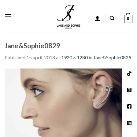
Skip
to
content
0
Jane&Sophie0829
Published
15 april, 2018
at
1920 × 1280
in
Jane&Sophie0829